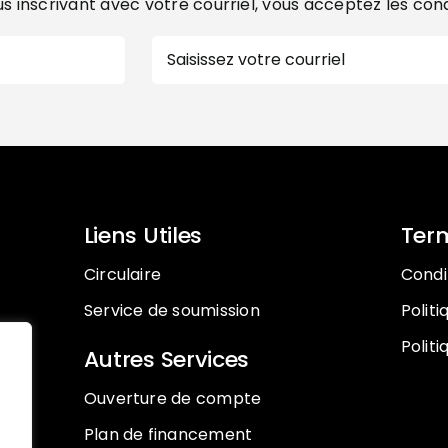
s inscrivant avec votre courriel, vous acceptez les con
E-
mail
Liens Utiles
Term
Circulaire
Condit
Service de soumission
Polit
Politi
Autres Services
Ouverture de compte
Plan de financement