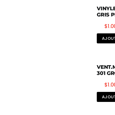
VINYL
GRIS 
$
1.0
AJOUT
VENT.
301 G
$
1.0
AJOUT