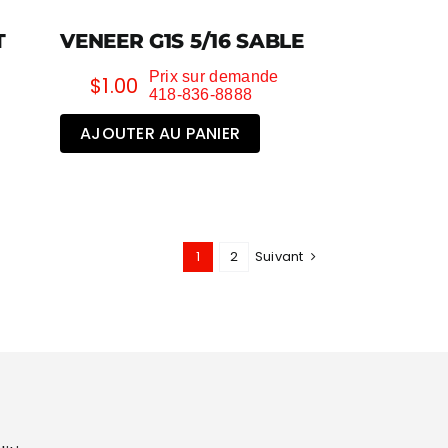
T
VENEER G1S 5/16 SABLE
Prix sur demande
$
1.00
418-836-8888
AJOUTER AU PANIER
1
2
Suivant