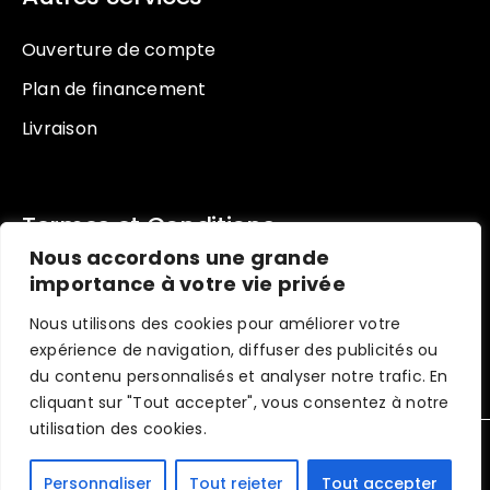
Ouverture de compte
Plan de financement
Livraison
Termes et Conditions
Nous accordons une grande
Conditions d’utilisation
importance à votre vie privée
Politique de renseignement
Nous utilisons des cookies pour améliorer votre
expérience de navigation, diffuser des publicités ou
Politique de retour
du contenu personnalisés et analyser notre trafic. En
cliquant sur "Tout accepter", vous consentez à notre
utilisation des cookies.
RENOMAT – CONCEPTION DE SITE WEB PAR
DIGITAL MARKETING SOLUTIONS
Personnaliser
Tout rejeter
Tout accepter