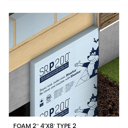
FOAM 2″ 4’X8′ TYPE 2