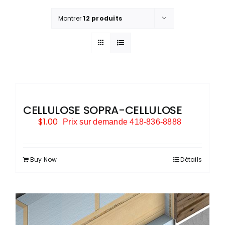
CONTACT
Montrer
12 produits
PEINTURE
DÉCORATION
CELLULOSE SOPRA-CELLULOSE
QUINCAILLERIE ET OUTILLAGE
$
1.00
Prix sur demande 418-836-8888
Buy Now
SAISONNIER
Détails
POÊLES ET FOYERS