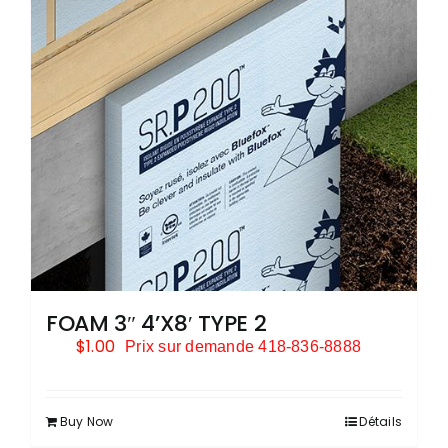
FOAM 3″ 4’X8′ TYPE 2
$
1.00
Prix sur demande 418-836-8888
Buy Now
Détails