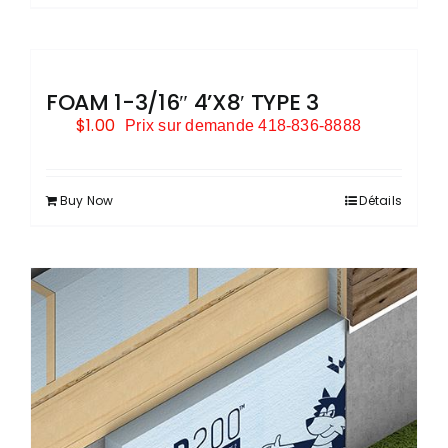
FOAM 1-3/16″ 4’X8′ TYPE 3
$
1.00
Prix sur demande 418-836-8888
Buy Now
Détails