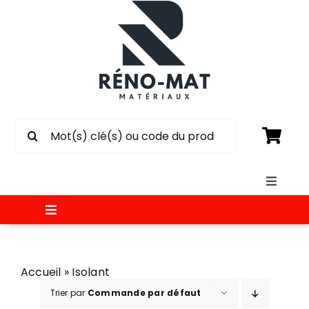
Passer
au
contenu
Rechercher:
Toggle
Naviga
Toggle
SOUMISSION
Navigation
MATÉRIAUX
Accueil
»
Isolant
CIRCULAIRE
Trier par
Commande par défaut
ÉLECTRICITÉ