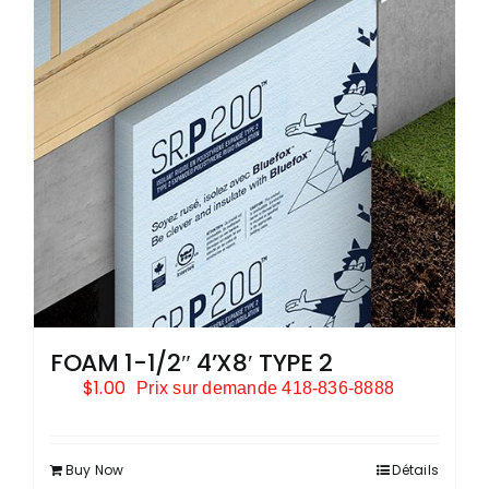
PLOMBERIE
COUVRE-PLANCHER
FOAM 1-1/2″ 4’X8′ TYPE 2
$
1.00
Prix sur demande 418-836-8888
Buy Now
Détails