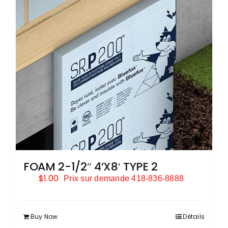
FOAM 2-1/2″ 4’X8′ TYPE 2
$
1.00
Prix sur demande 418-836-8888
Buy Now
Détails