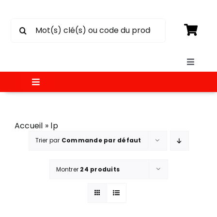
Passer
au
Rechercher:
contenu
Toggle
Naviga
Toggle
SOUMISSION
Navigation
MATÉRIAUX
Accueil
»
lp
CIRCULAIRE
Trier par
Commande par défaut
ÉLECTRICITÉ
CONTACT
Montrer
24 produits
PEINTURE