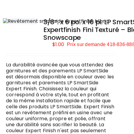
DÉCORATION
3/8″. x 6 po. x 16 pi. LP Smar
Expertfinish Fini Texturé – B
QUINCAILLERIE ET OUTILLAGE
Snowscape
$
1.00
Prix sur demande 418-836-88
SAISONNIER
La durabilité avancée que vous attendez des
garnitures et des parements LP SmartSide
est désormais disponible en couleur avec les
POÊLES ET FOYERS
garnitures et parements LP SmartSide
Expert Finish. Choisissez la couleur qui
correspond à votre style, tout en profitant
de la même installation rapide et facile que
PLOMBERIE
celle des produits LP SmartSide. Expert Finish
est un revêtement préfini en usine avec une
couleur uniforme, propre et polie, offrant
une durabilité sans sacrifier la beauté. La
COUVRE-PLANCHER
couleur Expert Finish n'est pas seulement