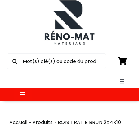
Passer
au
contenu
Rechercher:
Toggle
Naviga
Toggle
SOUMISSION
Navigation
MATÉRIAUX
Accueil
»
Produits
»
BOIS TRAITE BRUN 2X4X10
CIRCULAIRE
ÉLECTRICITÉ