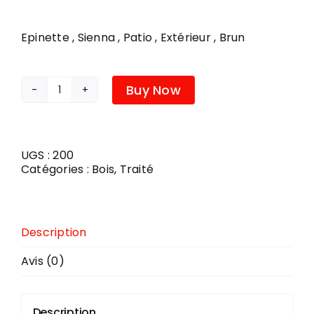
PLOMBERIE
Epinette , Sienna , Patio , Extérieur , Brun
COUVRE-PLANCHER
Buy Now
quantité
de
BOIS
TRAITE
BRUN
UGS :
200
2X4X10
Catégories :
Bois
,
Traité
Description
Avis (0)
Description