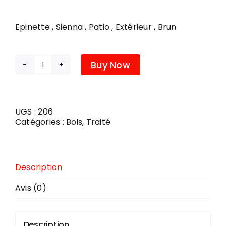
PLOMBERIE
Epinette , Sienna , Patio , Extérieur , Brun
COUVRE-PLANCHER
Buy Now
quantité
de
BOIS
TRAITE
BRUN
UGS :
206
2X6X12
Catégories :
Bois
,
Traité
Description
Avis (0)
Description