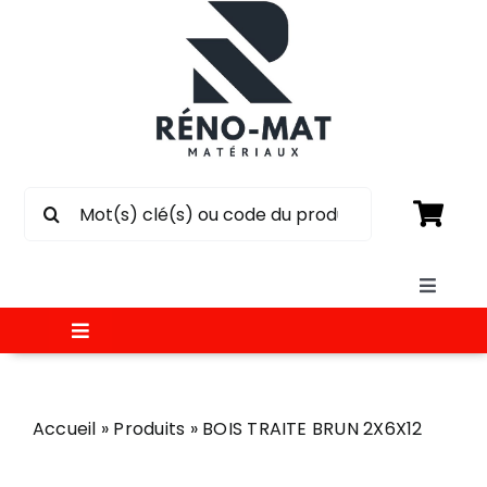
Passer
au
contenu
Rechercher:
Toggle
Naviga
Toggle
SOUMISSION
Navigation
MATÉRIAUX
Accueil
»
Produits
»
BOIS TRAITE BRUN 2X6X12
CIRCULAIRE
ÉLECTRICITÉ