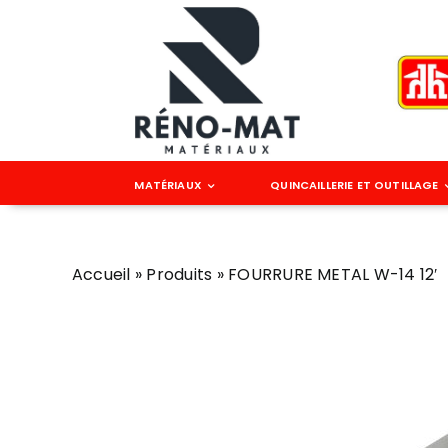
Passer
au
contenu
MATÉRIAUX
QUINCAILLERIE ET OUTILLAGE
ACIER
Clou
BOIS
Accueil
»
Produits
»
FOURRURE METAL W-14 12′
Accessoire
Charpente
Sec
Lisse
Toiture
Traité
Madrier
Composite