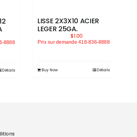
LISSE 2X3X10 ACIER
12
LEGER 25GA.
A
$
1.00
Prix sur demande 418-836-8888
36-8888
Buy Now
Détails
Détails
ditions