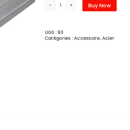
Buy Now
quantité
Salle de bain
de
FOURRURE
METAL
W-
UGS :
93
14
Catégories :
Accessoire
,
Acier
12'