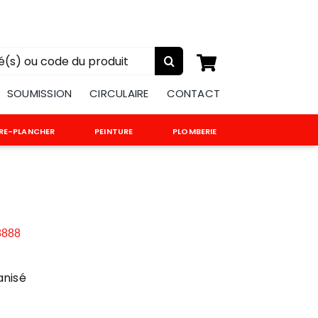
:
SOUMISSION
CIRCULAIRE
CONTACT
RE-PLANCHER
PEINTURE
PLOMBERIE
PANNEAUX
REVÊTEMENT
EXTÉRIEUR
Contreplaqué
Canexel
8888
Contreplaqué/G1S
Vstyle
Copeaux
anisé
Ridgewood