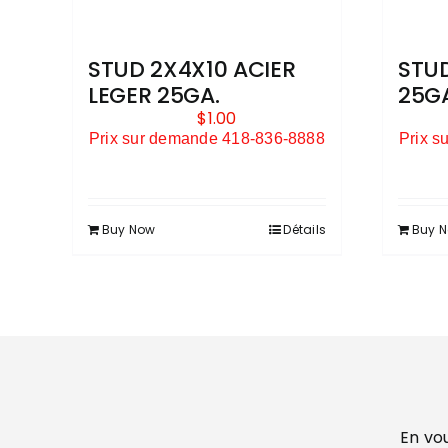
STUD
STUD 2X4X10 ACIER
25G
LEGER 25GA.
$
1.00
Prix s
Prix sur demande 418-836-8888
Buy 
Buy Now
Détails
En vou