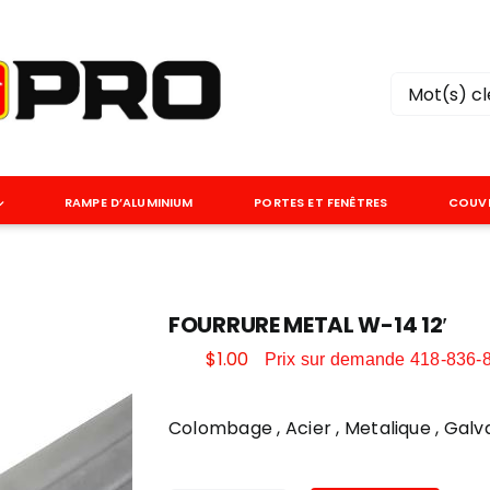
Rechercher
RAMPE D’ALUMINIUM
PORTES ET FENÊTRES
COUV
GYPSE
ISOLANT
Accessoire
Laine
FOURRURE METAL W-14 12′
$
1.00
Composé à joint
Prix sur demande 418-836-
Styrofoam
Feu
Colombage , Acier , Metalique , Galv
Régulier