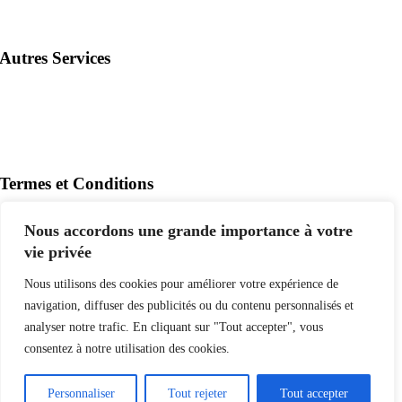
Service de soumission
Autres Services
Ouverture de compte
Plan de financement
Livraison
Termes et Conditions
Conditions d’utilisation
Nous accordons une grande importance à votre
Politique de renseignement
vie privée
Politique de retour
Nous utilisons des cookies pour améliorer votre expérience de
navigation, diffuser des publicités ou du contenu personnalisés et
RENOMAT – CONCEPTION DE SITE WEB PAR
DIGITAL
MARKETING SOLUTIONS
analyser notre trafic. En cliquant sur "Tout accepter", vous
consentez à notre utilisation des cookies.
Page load link
Aller
en
Personnaliser
Tout rejeter
Tout accepter
haut