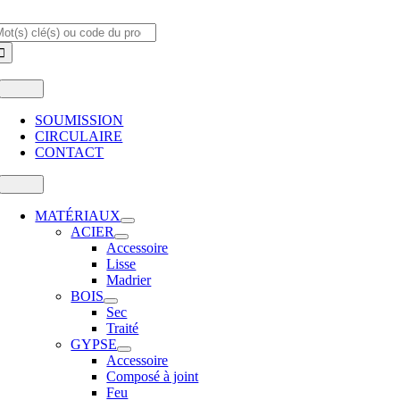
Passer
echercher:
au
contenu
Toggle
Navigation
SOUMISSION
CIRCULAIRE
CONTACT
Toggle
Navigation
MATÉRIAUX
ACIER
Accessoire
Lisse
Madrier
BOIS
Sec
Traité
GYPSE
Accessoire
Composé à joint
Feu