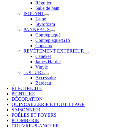
Régulier
Salle de bain
ISOLANT
Laine
Styrofoam
PANNEAUX
Contreplaqué
Contreplaqué/G1S
Copeaux
REVÊTEMENT EXTÉRIEUR
Canexel
James Hardie
Vinyle
TOITURE
Accessoire
Bardeau
ÉLECTRICITÉ
PEINTURE
DÉCORATION
QUINCAILLERIE ET OUTILLAGE
SAISONNIER
POÊLES ET FOYERS
PLOMBERIE
COUVRE-PLANCHER