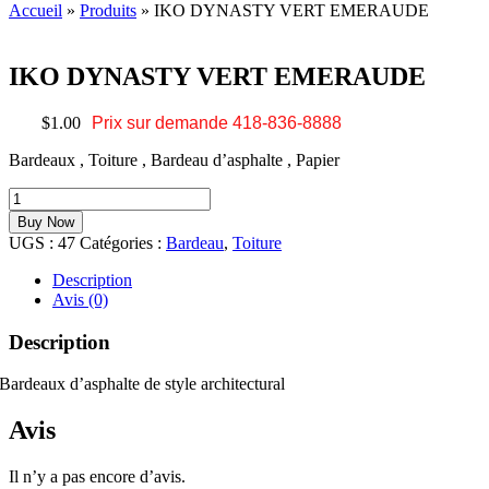
Accueil
»
Produits
»
IKO DYNASTY VERT EMERAUDE
IKO DYNASTY VERT EMERAUDE
$
1.00
Prix sur demande 418-836-8888
Bardeaux , Toiture , Bardeau d’asphalte , Papier
quantité
de
Buy Now
IKO
UGS :
47
Catégories :
Bardeau
,
Toiture
DYNASTY
VERT
Description
EMERAUDE
Avis (0)
Description
Bardeaux d’asphalte de style architectural
Avis
Il n’y a pas encore d’avis.