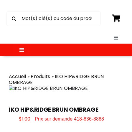
Passer
au
Rechercher:
contenu
Toggle
Naviga
Toggle
SOUMISSION
Navigation
MATÉRIAUX
Accueil
»
Produits
»
IKO HIP&RIDGE BRUN
CIRCULAIRE
OMBRAGE
ÉLECTRICITÉ
CONTACT
IKO HIP&RIDGE BRUN OMBRAGE
PEINTURE
$
1.00
Prix sur demande 418-836-8888