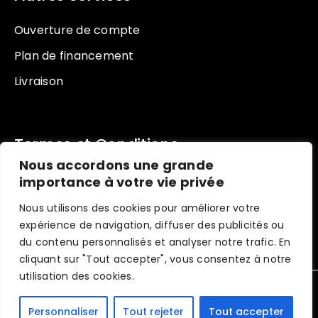
Ouverture de compte
Plan de financement
Livraison
Termes et Conditions
Nous accordons une grande
Conditions d’utilisation
importance à votre vie privée
Politique de renseignement
Nous utilisons des cookies pour améliorer votre
expérience de navigation, diffuser des publicités ou
Politique de retour
du contenu personnalisés et analyser notre trafic. En
cliquant sur "Tout accepter", vous consentez à notre
utilisation des cookies.
RENOMAT – CONCEPTION DE SITE WEB PAR
DIGITAL MARKETING SOLUTIONS
Personnaliser
Tout rejeter
Tout accepter