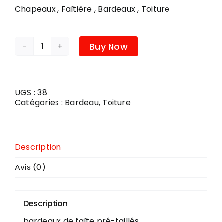
Chapeaux , Faîtière , Bardeaux , Toiture
DÉCORATION
Buy Now
quantité
QUINCAILLERIE ET OUTILLAGE
de
IKO
HIP&RIDGE
BRUN
SAISONNIER
UGS :
38
OMBRAGE
Catégories :
Bardeau
,
Toiture
POÊLES ET FOYERS
Description
Avis (0)
PLOMBERIE
Description
COUVRE-PLANCHER
bardeaux de faîte pré-taillés