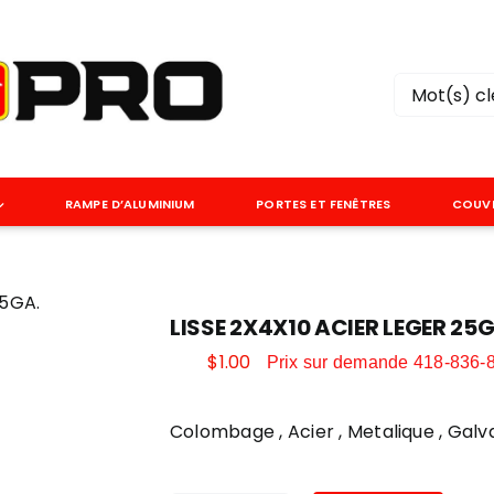
Rechercher
RAMPE D’ALUMINIUM
PORTES ET FENÊTRES
COUV
25GA.
LISSE 2X4X10 ACIER LEGER 25G
$
1.00
Prix sur demande 418-836-
Colombage , Acier , Metalique , Galv