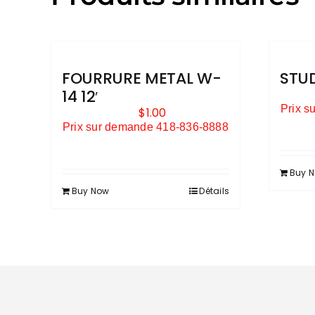
FOURRURE METAL W-
STUD
14 12′
Prix s
$
1.00
Prix sur demande 418-836-8888
Buy 
Buy Now
Détails