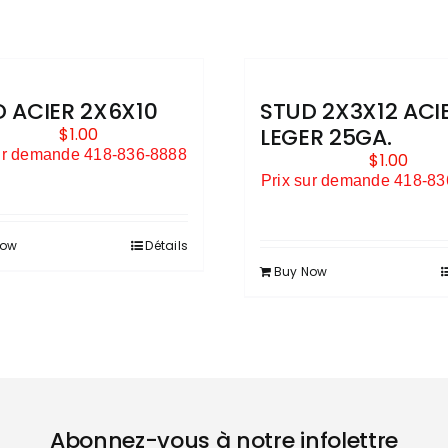
 ACIER 2X6X10
STUD 2X3X12 ACI
LEGER 25GA.
$
1.00
ur demande 418-836-8888
$
1.00
Prix sur demande 418-8
Now
Détails
Buy Now
Abonnez-vous à notre infolettre