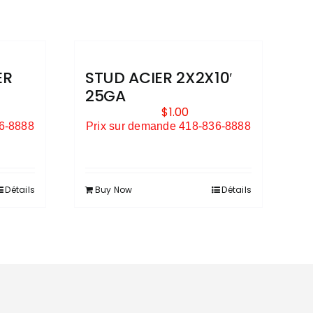
ER
STUD ACIER 2X2X10′
25GA
$
1.00
36-8888
Prix sur demande 418-836-8888
Détails
Buy Now
Détails