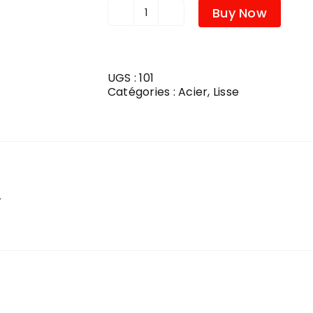
Buy Now
quantité
de
LISSE
2X4X10
ACIER
UGS :
101
LEGER
Catégories :
Acier
,
Lisse
25GA.
r