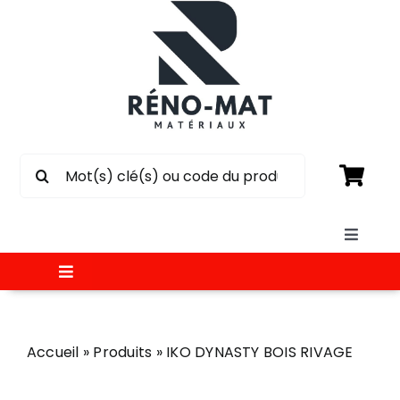
Passer
au
contenu
Rechercher:
Toggle
Naviga
Toggle
SOUMISSION
Navigation
MATÉRIAUX
Accueil
»
Produits
»
IKO DYNASTY BOIS RIVAGE
CIRCULAIRE
ÉLECTRICITÉ