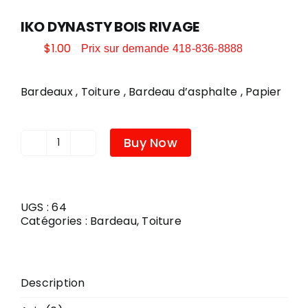
IKO DYNASTY BOIS RIVAGE
CONTACT
$
1.00
Prix sur demande 418-836-8888
PEINTURE
Bardeaux , Toiture , Bardeau d’asphalte , Papier
DÉCORATION
Buy Now
quantité
de
QUINCAILLERIE ET OUTILLAGE
IKO
DYNASTY
BOIS
UGS :
64
RIVAGE
SAISONNIER
Catégories :
Bardeau
,
Toiture
POÊLES ET FOYERS
Description