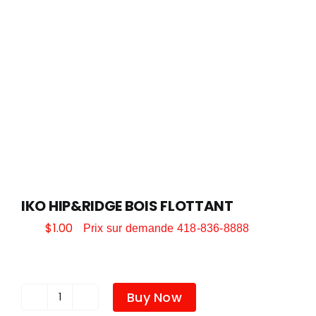
DÉCORATION
QUINCAILLERIE ET OUTILLAGE
SAISONNIER
POÊLES ET FOYERS
IKO HIP&RIDGE BOIS FLOTTANT
$
1.00
Prix sur demande 418-836-8888
PLOMBERIE
Buy Now
COUVRE-PLANCHER
quantité