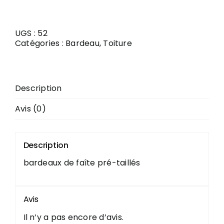
de
IKO
HIP&RIDGE
BOIS
UGS :
52
FLOTTANT
Catégories :
Bardeau
,
Toiture
Description
Avis (0)
Description
bardeaux de faîte pré-taillés
Avis
Il n’y a pas encore d’avis.