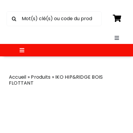
Passer
au
Rechercher:
contenu
Toggle
Naviga
Toggle
SOUMISSION
Navigation
MATÉRIAUX
Accueil
»
Produits
»
IKO HIP&RIDGE BOIS
CIRCULAIRE
FLOTTANT
ÉLECTRICITÉ
CONTACT
PEINTURE