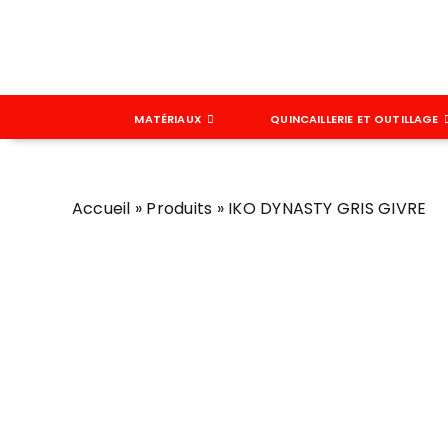
Passer
au
contenu
MATÉRIAUX
QUINCAILLERIE ET OUTILLAGE
Accueil
»
Produits
»
IKO DYNASTY GRIS GIVRE