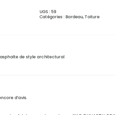
IKO
DYNASTY
GRIS
UGS :
59
GIVRE
Catégories :
Bardeau
,
Toiture
asphalte de style architectural
 encore d’avis.