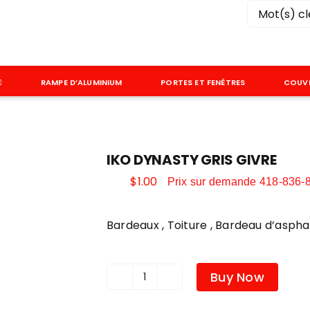
Rechercher
RAMPE D’ALUMINIUM
PORTES ET FENÊTRES
COUV
IKO DYNASTY GRIS GIVRE
$
1.00
Prix sur demande 418-836-
Bardeaux , Toiture , Bardeau d’asphal
Buy Now
quantité
de