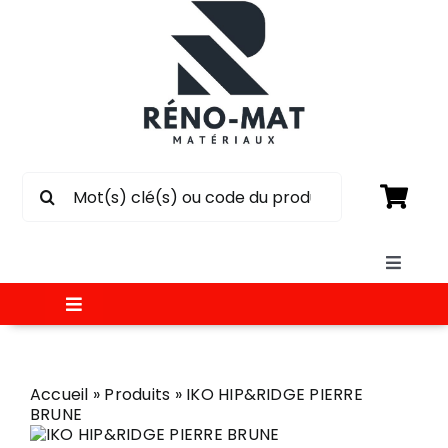
Passer
au
contenu
Rechercher:
Toggle
Naviga
Toggle
SOUMISSION
Navigation
MATÉRIAUX
Accueil
»
Produits
»
IKO HIP&RIDGE PIERRE
CIRCULAIRE
BRUNE
ÉLECTRICITÉ