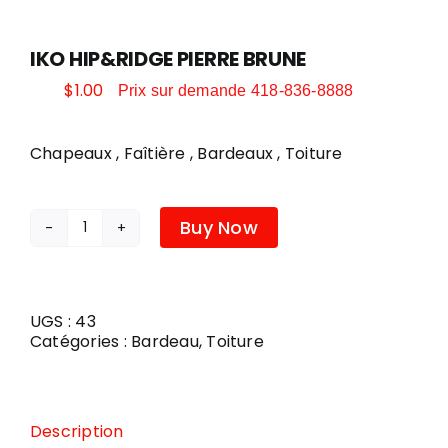
CONTACT
IKO HIP&RIDGE PIERRE BRUNE
PEINTURE
$
1.00
Prix sur demande 418-836-8888
Chapeaux , Faîtière , Bardeaux , Toiture
DÉCORATION
Buy Now
quantité
QUINCAILLERIE ET OUTILLAGE
de
IKO
HIP&RIDGE
PIERRE
SAISONNIER
UGS :
43
BRUNE
Catégories :
Bardeau
,
Toiture
POÊLES ET FOYERS
Description