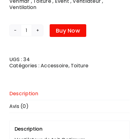
Venmar , Toiture , Évent , Ventilateur ,
Ventilation
PLOMBERIE
Buy Now
quantité
COUVRE-PLANCHER
de
OPTIMUM
A412
NOIR
UGS :
34
GROS
Catégories :
Accessoire
,
Toiture
Description
Avis (0)
Description