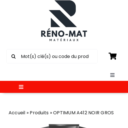
Passer
au
contenu
Rechercher:
Toggle
Naviga
Toggle
SOUMISSION
Navigation
MATÉRIAUX
Accueil
»
Produits
»
OPTIMUM A412 NOIR GROS
CIRCULAIRE
ÉLECTRICITÉ